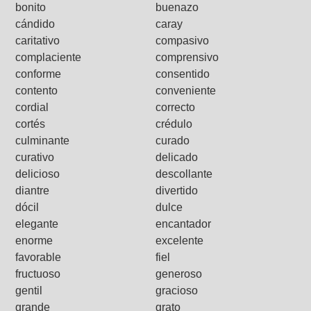
bonito
buenazo
cándido
caray
caritativo
compasivo
complaciente
comprensivo
conforme
consentido
contento
conveniente
cordial
correcto
cortés
crédulo
culminante
curado
curativo
delicado
delicioso
descollante
diantre
divertido
dócil
dulce
elegante
encantador
enorme
excelente
favorable
fiel
fructuoso
generoso
gentil
gracioso
grande
grato