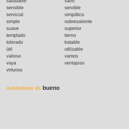
saludable
sano
sensible
servible
servicial
simpático
simple
sobresaliente
suave
superior
templado
tierno
tolerado
tratable
útil
utilizable
valioso
vamos
vaya
ventajoso
virtuoso
bueno
Antónimos de