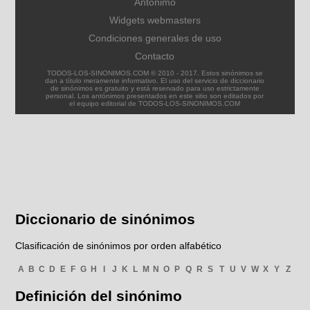
Antónimo
Widgets webmasters
Condiciones generales de uso
Contacto
TODOS-LOS-SINONIMOS.COM © 2010 - 2017. Estos sinónimos se
dan a título meramente informativo. El uso del servicio de diccionario
de sinónimos es gratuito y está reservado para uso estrictamente
personal. Los antónimos presentados en este sitio son editados por
el equipo editorial de TODOS-LOS-SINONIMOS.COM
Diccionario de sinónimos
Clasificación de sinónimos por orden alfabético
A
B
C
D
E
F
G
H
I
J
K
L
M
N
O
P
Q
R
S
T
U
V
W
X
Y
Z
Definición del sinónimo