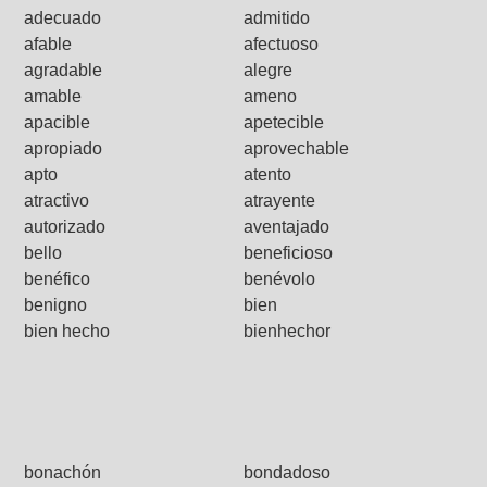
adecuado
admitido
afable
afectuoso
agradable
alegre
amable
ameno
apacible
apetecible
apropiado
aprovechable
apto
atento
atractivo
atrayente
autorizado
aventajado
bello
beneficioso
benéfico
benévolo
benigno
bien
bien hecho
bienhechor
bonachón
bondadoso