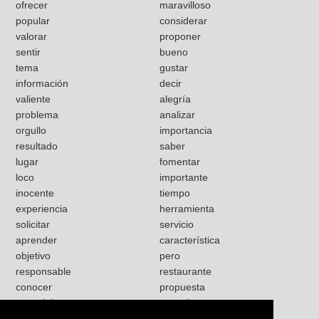
ofrecer
maravilloso
popular
considerar
valorar
proponer
sentir
bueno
tema
gustar
información
decir
valiente
alegría
problema
analizar
orgullo
importancia
resultado
saber
lugar
fomentar
loco
importante
inocente
tiempo
experiencia
herramienta
solicitar
servicio
aprender
característica
objetivo
pero
responsable
restaurante
conocer
propuesta
especial
necesitar
obvio
mundo