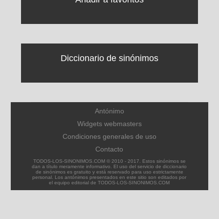
Diccionario de sinónimos
Antónimo
Widgets webmasters
Condiciones generales de uso
Contacto
TODOS-LOS-SINONIMOS.COM © 2010 - 2017. Estos sinónimos se
dan a título meramente informativo. El uso del servicio de diccionario
de sinónimos es gratuito y está reservado para uso estrictamente
personal. Los antónimos presentados en este sitio son editados por
el equipo editorial de TODOS-LOS-SINONIMOS.COM