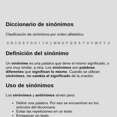
Diccionario de sinónimos
Clasificación de sinónimos por orden alfabético
A
B
C
D
E
F
G
H
I
J
K
L
M
N
O
P
Q
R
S
T
U
V
W
X
Y
Z
Definición del sinónimo
Un
sinónimo
es una palabra que tiene el mismo significado, o
uno muy similar, a otra. Los
sinónimos
son
palabras
diferentes
que
significan lo mismo
. Cuando se utilizan
sinónimos
,
no cambia el significado
de la oración.
Uso de sinónimos
Los
sinónimos
y
antónimos
sirven para:
Definir una palabra. Por eso se encuentran en los
artículos del diccionario.
Evitar las repeticiones en un texto.
Enriquecer un texto.