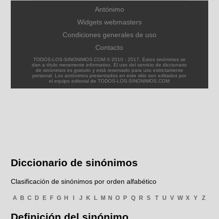
Antónimo
Widgets webmasters
Condiciones generales de uso
Contacto
TODOS-LOS-SINONIMOS.COM © 2010 - 2017. Estos sinónimos se
dan a título meramente informativo. El uso del servicio de diccionario
de sinónimos es gratuito y está reservado para uso estrictamente
personal. Los antónimos presentados en este sitio son editados por
el equipo editorial de TODOS-LOS-SINONIMOS.COM
Diccionario de sinónimos
Clasificación de sinónimos por orden alfabético
A
B
C
D
E
F
G
H
I
J
K
L
M
N
O
P
Q
R
S
T
U
V
W
X
Y
Z
Definición del sinónimo