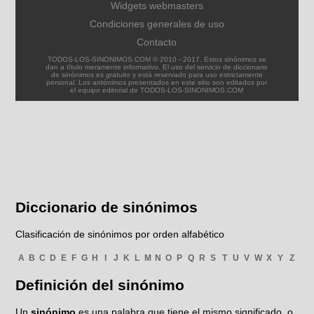
Widgets webmasters
Condiciones generales de uso
Contacto
TODOS-LOS-SINONIMOS.COM © 2010 - 2017. Estos sinónimos se
dan a título meramente informativo. El uso del servicio de diccionario
de sinónimos es gratuito y está reservado para uso estrictamente
personal. Los antónimos presentados en este sitio son editados por
el equipo editorial de TODOS-LOS-SINONIMOS.COM
Diccionario de sinónimos
Clasificación de sinónimos por orden alfabético
A
B
C
D
E
F
G
H
I
J
K
L
M
N
O
P
Q
R
S
T
U
V
W
X
Y
Z
Definición del sinónimo
Un
sinónimo
es una palabra que tiene el mismo significado, o