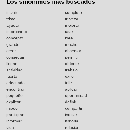
Los sinónimos más buscados
incluir
completo
triste
tristeza
ayudar
mejorar
interesante
usar
concepto
idea
grande
mucho
crear
observar
conseguir
permitir
llegar
obtener
actividad
trabajo
fuerte
éxito
adecuado
feliz
encontrar
aplicar
pequeño
oportunidad
explicar
definir
miedo
compartir
participar
indicar
informar
historia
vida
relación