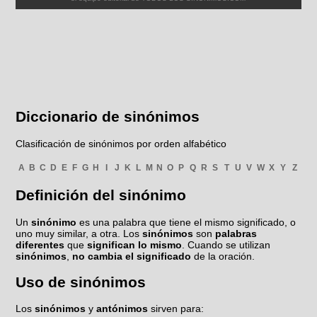
Diccionario de sinónimos
Clasificación de sinónimos por orden alfabético
A
B
C
D
E
F
G
H
I
J
K
L
M
N
O
P
Q
R
S
T
U
V
W
X
Y
Z
Definición del sinónimo
Un
sinónimo
es una palabra que tiene el mismo significado, o
uno muy similar, a otra. Los
sinónimos
son
palabras
diferentes
que
significan lo mismo
. Cuando se utilizan
sinónimos
,
no cambia el significado
de la oración.
Uso de sinónimos
Los
sinónimos
y
antónimos
sirven para: