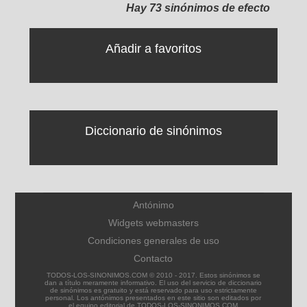
Hay 73 sinónimos de efecto
Añadir a favoritos
Diccionario de sinónimos
Antónimo
Widgets webmasters
Condiciones generales de uso
Contacto
TODOS-LOS-SINONIMOS.COM © 2010 - 2017. Estos sinónimos se
dan a título meramente informativo. El uso del servicio de diccionario
de sinónimos es gratuito y está reservado para uso estrictamente
personal. Los antónimos presentados en este sitio son editados por
el equipo editorial de TODOS-LOS-SINONIMOS.COM