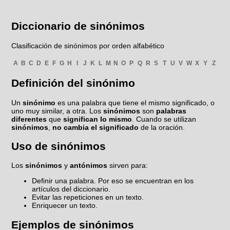
Diccionario de sinónimos
Clasificación de sinónimos por orden alfabético
A
B
C
D
E
F
G
H
I
J
K
L
M
N
O
P
Q
R
S
T
U
V
W
X
Y
Z
Definición del sinónimo
Un
sinónimo
es una palabra que tiene el mismo significado, o
uno muy similar, a otra. Los
sinónimos
son
palabras
diferentes
que
significan lo mismo
. Cuando se utilizan
sinónimos
,
no cambia el significado
de la oración.
Uso de sinónimos
Los
sinónimos
y
antónimos
sirven para:
Definir una palabra. Por eso se encuentran en los
artículos del diccionario.
Evitar las repeticiones en un texto.
Enriquecer un texto.
Ejemplos de sinónimos