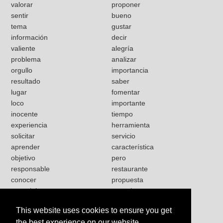
valorar
proponer
sentir
bueno
tema
gustar
información
decir
valiente
alegría
problema
analizar
orgullo
importancia
resultado
saber
lugar
fomentar
loco
importante
inocente
tiempo
experiencia
herramienta
solicitar
servicio
aprender
característica
objetivo
pero
responsable
restaurante
conocer
propuesta
especial
necesitar
obvio
mundo
This website uses cookies to ensure you get
pizarra
mediante
the best experience on our website.