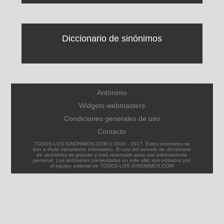
Diccionario de sinónimos
Antónimo
Widgets webmasters
Condiciones generales de uso
Contacto
TODOS-LOS-SINONIMOS.COM © 2010 - 2017. Estos sinónimos se
dan a título meramente informativo. El uso del servicio de diccionario
de sinónimos es gratuito y está reservado para uso estrictamente
personal. Los antónimos presentados en este sitio son editados por
el equipo editorial de TODOS-LOS-SINONIMOS.COM